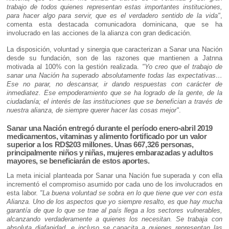
trabajo de todos quienes representan estas importantes instituciones,
para hacer algo para servir, que es el verdadero sentido de la vida"
,
comenta esta destacada comunicadora dominicana, que se ha
involucrado en las acciones de la alianza con gran dedicación.
La disposición, voluntad y sinergia que caracterizan a Sanar una Nación
desde su fundación, son de las razones que mantienen a Jatnna
motivada al 100% con la gestión realizada.
"Yo creo que el trabajo de
sanar una Nación ha superado absolutamente todas las expectativas…
Ese no parar, no descansar, ir dando respuestas con carácter de
inmediatez. Ese empoderamiento que se ha logrado de la gente, de la
ciudadanía; el interés de las instituciones que se benefician a través de
nuestra alianza, de siempre querer hacer las cosas mejor"
.
Sanar una Nación entregó durante el período enero-abril 2019
medicamentos, vitaminas y alimento fortificado por un valor
superior a los RD$203 millones. Unas 667,326 personas,
principalmente niños y niñas, mujeres embarazadas y adultos
mayores, se beneficiarán de estos aportes.
La meta inicial planteada por Sanar una Nación fue superada y con ella
incrementó el compromiso asumido por cada uno de los involucrados en
esta labor.
"La buena voluntad se sobra en lo que tiene que ver con esta
Alianza. Uno de los aspectos que yo siempre resalto, es que hay mucha
garantía de que lo que se trae al país llega a los sectores vulnerables,
alcanzando verdaderamente a quienes los necesitan. Se trabaja con
absoluta diafanidad, e incluso se capacita a quienes representan las