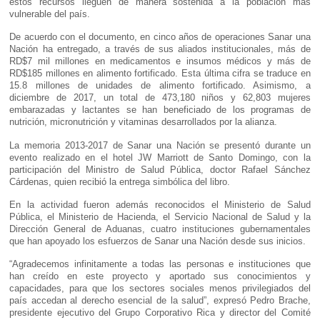
estos recursos lleguen de manera sostenida a la población más
vulnerable del país.
De acuerdo con el documento, en cinco años de operaciones Sanar una
Nación ha entregado, a través de sus aliados institucionales, más de
RD$7 mil millones en medicamentos e insumos médicos y más de
RD$185 millones en alimento fortificado. Esta última cifra se traduce en
15.8 millones de unidades de alimento fortificado. Asimismo, a
diciembre de 2017, un total de 473,180 niños y 62,803 mujeres
embarazadas y lactantes se han beneficiado de los programas de
nutrición, micronutrición y vitaminas desarrollados por la alianza.
La memoria 2013-2017 de Sanar una Nación se presentó durante un
evento realizado en el hotel JW Marriott de Santo Domingo, con la
participación del Ministro de Salud Pública, doctor Rafael Sánchez
Cárdenas, quien recibió la entrega simbólica del libro.
En la actividad fueron además reconocidos el Ministerio de Salud
Pública, el Ministerio de Hacienda, el Servicio Nacional de Salud y la
Dirección General de Aduanas, cuatro instituciones gubernamentales
que han apoyado los esfuerzos de Sanar una Nación desde sus inicios.
“Agradecemos infinitamente a todas las personas e instituciones que
han creído en este proyecto y aportado sus conocimientos y
capacidades, para que los sectores sociales menos privilegiados del
país accedan al derecho esencial de la salud”, expresó Pedro Brache,
presidente ejecutivo del Grupo Corporativo Rica y director del Comité